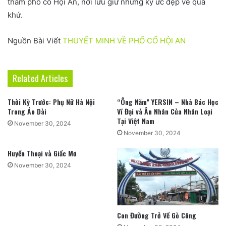
thăm phố cổ Hội An, nơi lưu giữ những ký ức đẹp về quá
khứ.
Nguồn Bài Viết
THUYẾT MINH VỀ PHỐ CỔ HỘI AN
Related Articles
Thời Kỳ Trước: Phụ Nữ Hà Nội
“Ông Năm” YERSIN – Nhà Bác Học
Trong Áo Dài
Vĩ Đại và Ân Nhân Của Nhân Loại
Tại Việt Nam
November 30, 2024
November 30, 2024
Huyền Thoại và Giấc Mơ
November 30, 2024
Con Đường Trở Về Gò Công