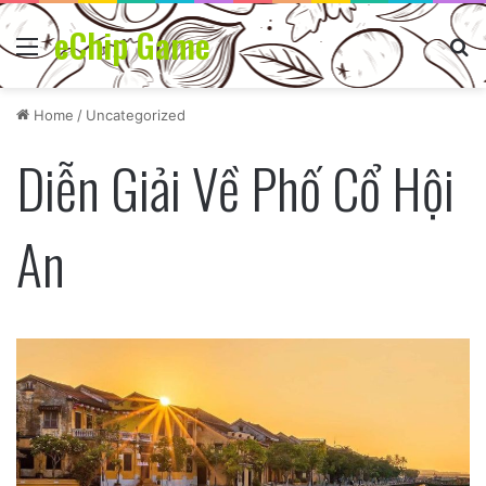
eChip Game
Menu
Se
Home
/
Uncategorized
Diễn Giải Về Phố Cổ Hội
An