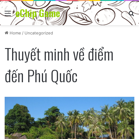
eChip Game
Menu
Se
Home
/
Uncategorized
Thuyết minh về điểm
đến Phú Quốc